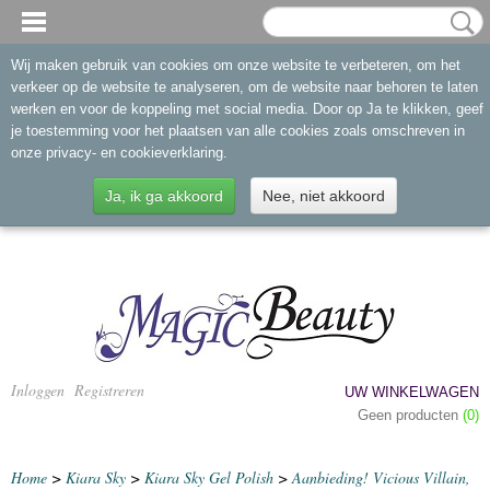
Wij maken gebruik van cookies om onze website te verbeteren, om het
verkeer op de website te analyseren, om de website naar behoren te laten
werken en voor de koppeling met social media. Door op Ja te klikken, geef
je toestemming voor het plaatsen van alle cookies zoals omschreven in
onze privacy- en cookieverklaring.
Ja, ik ga akkoord
Nee, niet akkoord
Inloggen
Registreren
UW WINKELWAGEN
Geen producten
(0)
Home
>
Kiara Sky
>
Kiara Sky Gel Polish
>
Aanbieding! Vicious Villain,