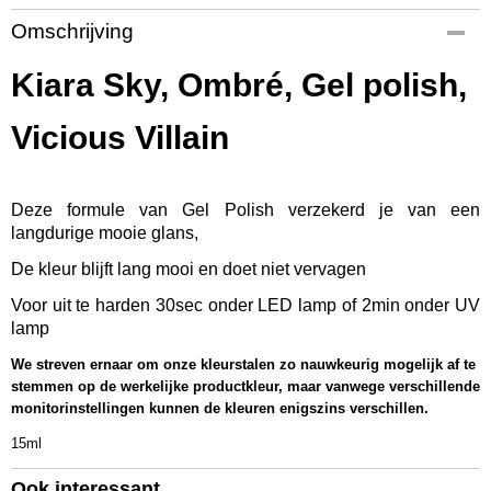
Productcode
Omschrijving
KSGP821
EAN code
Kiara Sky, Ombré, Gel polish,
637390558196
Productcode leverancier
Vicious Villain
G821
Bruto gewicht
0,08 Kg
Deze formule van Gel Polish verzekerd je van een
Afmetingen (l,b,h)
langdurige mooie glans,
9 x 3,50 x 3,50 cm
De kleur blijft lang mooi en doet niet vervagen
Voor uit te harden 30sec onder LED lamp of 2min onder UV
lamp
We streven ernaar om onze kleurstalen zo nauwkeurig mogelijk af te
stemmen op de werkelijke productkleur, maar vanwege verschillende
monitorinstellingen kunnen de kleuren enigszins verschillen.
15ml
Ook interessant