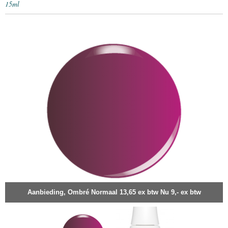
15ml
Aanbieding, Ombré Normaal 13,65 ex btw Nu 9,- ex btw