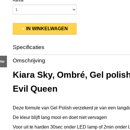
Aantal
IN WINKELWAGEN
Specificaties
Productcode
KSGP820
Omschrijving
btw
EAN code
637390558110
Productcode leverancier
G820
Kiara Sky, Ombré, Gel polish
Bruto gewicht
0,08 Kg
Afmetingen (l,b,h)
9 x 3,50 x 3,50 cm
Evil Queen
Deze formule van Gel Polish verzekerd je van een langd
De kleur blijft lang mooi en doet niet vervagen
Voor uit te harden 30sec onder LED lamp of 2min onder