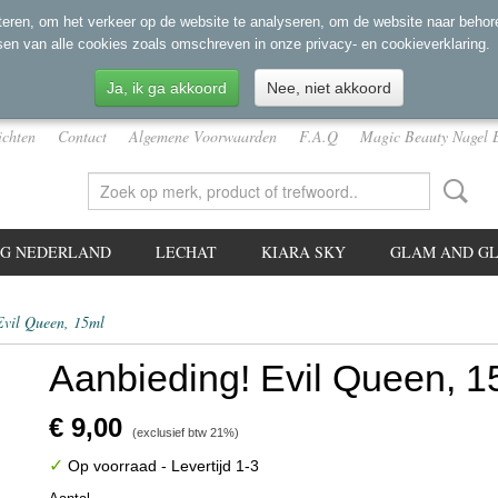
eren, om het verkeer op de website te analyseren, om de website naar behore
sen van alle cookies zoals omschreven in onze privacy- en cookieverklaring.
Ja, ik ga akkoord
Nee, niet akkoord
ichten
Contact
Algemene Voorwaarden
F.A.Q
Magic Beauty Nagel 
NG NEDERLAND
LECHAT
KIARA SKY
GLAM AND GL
Evil Queen, 15ml
Aanbieding! Evil Queen, 1
€ 9,00
(exclusief btw 21%)
✓
Op voorraad
- Levertijd 1-3