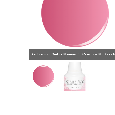
Aanbieding, Ombré Normaal 13,65 ex btw Nu 9,- ex 