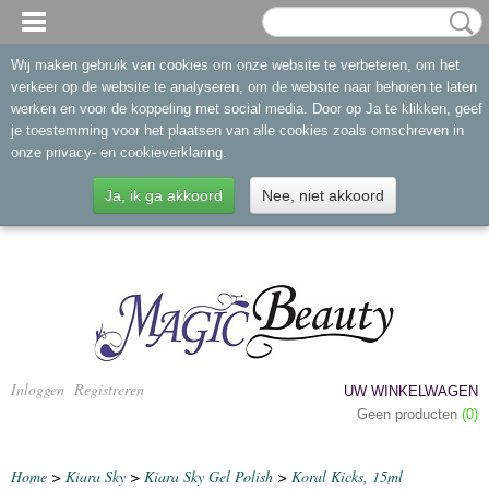
Wij maken gebruik van cookies om onze website te verbeteren, om het
verkeer op de website te analyseren, om de website naar behoren te laten
werken en voor de koppeling met social media. Door op Ja te klikken, geef
je toestemming voor het plaatsen van alle cookies zoals omschreven in
onze privacy- en cookieverklaring.
Ja, ik ga akkoord
Nee, niet akkoord
Inloggen
Registreren
UW WINKELWAGEN
Geen producten
(0)
Home
>
Kiara Sky
>
Kiara Sky Gel Polish
>
Koral Kicks, 15ml