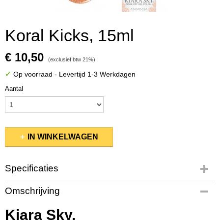
Koral Kicks, 15ml
€ 10,50
(exclusief btw 21%)
✓
Op voorraad
- Levertijd 1-3 Werkdagen
Aantal
IN WINKELWAGEN
Specificaties
Productcode
Omschrijving
KSGP089
EAN code
Kiara Sky,
642337759994