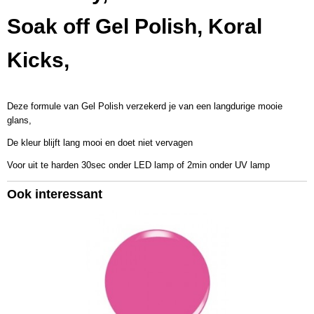
Productcode leverancier
Soak off Gel Polish, Koral
KSG499
Bruto gewicht
Kicks,
0,08 Kg
Afmetingen (l,b,h)
9 x 3,50 x 3,50 cm
Deze formule van Gel Polish verzekerd je van een langdurige mooie
glans,
De kleur blijft lang mooi en doet niet vervagen
Voor uit te harden 30sec onder LED lamp of 2min onder UV lamp
Ook interessant