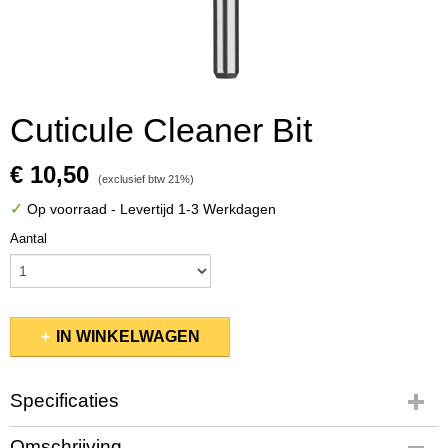
Cuticule Cleaner Bit
€ 10,50
(exclusief btw 21%)
✓
Op voorraad
- Levertijd 1-3 Werkdagen
Aantal
IN WINKELWAGEN
Specificaties
Productcode
Omschrijving