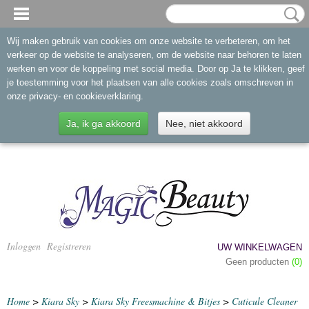
Wij maken gebruik van cookies om onze website te verbeteren, om het
verkeer op de website te analyseren, om de website naar behoren te laten
werken en voor de koppeling met social media. Door op Ja te klikken, geef
je toestemming voor het plaatsen van alle cookies zoals omschreven in
onze privacy- en cookieverklaring.
Ja, ik ga akkoord
Nee, niet akkoord
Inloggen
Registreren
UW WINKELWAGEN
Geen producten
(0)
Home
>
Kiara Sky
>
Kiara Sky Freesmachine & Bitjes
>
Cuticule Cleaner