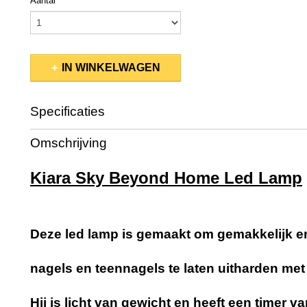
Aantal
IN WINKELWAGEN
Specificaties
EAN code
810042927308
Omschrijving
Kiara Sky Beyond Home Led Lamp
Deze led lamp is gemaakt om gemakkelijk en
nagels en teennagels te laten uitharden met 
Hij is licht van gewicht en heeft een timer v