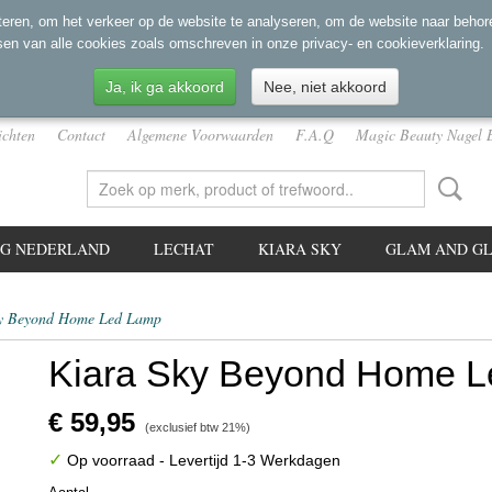
eren, om het verkeer op de website te analyseren, om de website naar behore
sen van alle cookies zoals omschreven in onze privacy- en cookieverklaring.
Ja, ik ga akkoord
Nee, niet akkoord
ichten
Contact
Algemene Voorwaarden
F.A.Q
Magic Beauty Nagel 
NG NEDERLAND
LECHAT
KIARA SKY
GLAM AND GL
ky Beyond Home Led Lamp
Kiara Sky Beyond Home 
€ 59,95
(exclusief btw 21%)
✓
Op voorraad
- Levertijd 1-3 Werkdagen