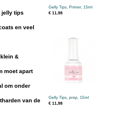
Gelly Tips, Primer, 15ml
jelly tips
€ 11,98
coats en veel
klein &
m moet apart
al om onder
Gelly Tips, prep, 15ml
itharden van de
€ 11,98