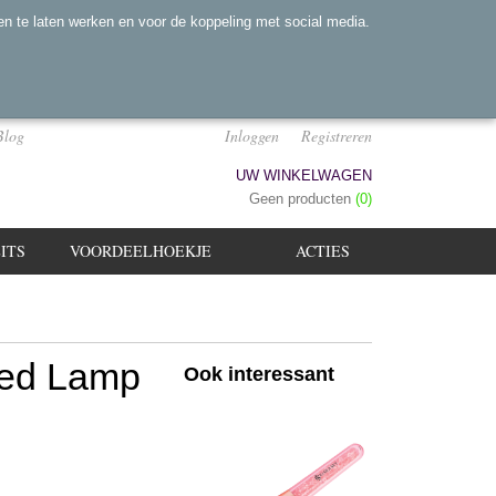
n te laten werken en voor de koppeling met social media.
Blog
Inloggen
Registreren
UW WINKELWAGEN
Geen producten
(0)
ITS
VOORDEELHOEKJE
ACTIES
Led Lamp
Ook interessant