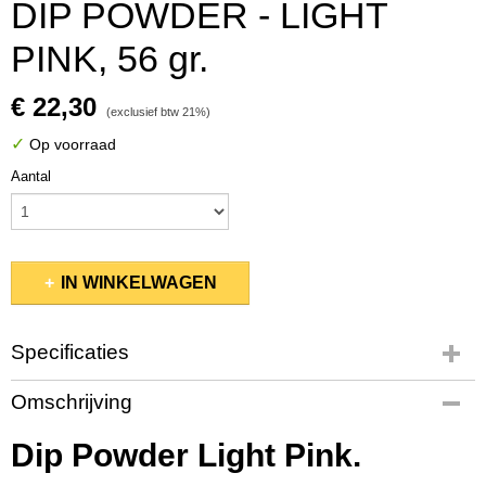
DIP POWDER - LIGHT
PINK, 56 gr.
€ 22,30
(exclusief btw 21%)
✓
Op voorraad
Aantal
IN WINKELWAGEN
Specificaties
Productcode
Omschrijving
KSDP139
EAN code
Dip Powder Light Pink.
637390562544