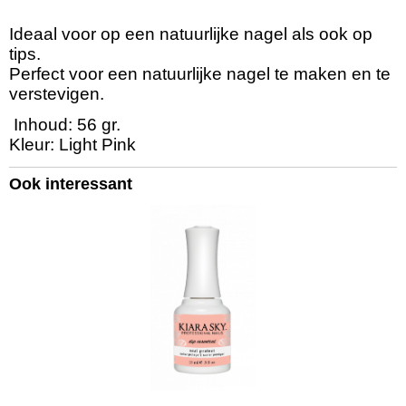
Productcode leverancier
KSDLP2OZ
Ideaal voor op een natuurlijke nagel als ook op
Bruto gewicht
tips.
0,09 Kg
Perfect voor een natuurlijke nagel te maken en te
Afmetingen (l,b,h)
verstevigen.
5,50 x 5,50 x 5 cm
Inhoud: 56 gr.
Kleur: Light Pink
Ook interessant