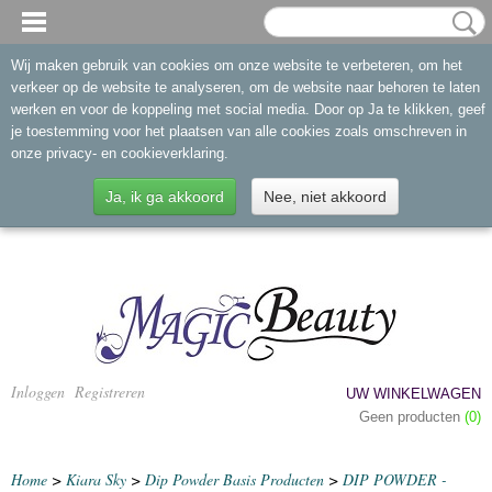
Wij maken gebruik van cookies om onze website te verbeteren, om het
verkeer op de website te analyseren, om de website naar behoren te laten
werken en voor de koppeling met social media. Door op Ja te klikken, geef
je toestemming voor het plaatsen van alle cookies zoals omschreven in
onze privacy- en cookieverklaring.
Ja, ik ga akkoord
Nee, niet akkoord
Inloggen
Registreren
UW WINKELWAGEN
Geen producten
(0)
Home
>
Kiara Sky
>
Dip Powder Basis Producten
>
DIP POWDER -