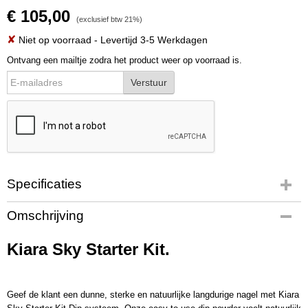
€ 105,00
(exclusief btw 21%)
✘
Niet op voorraad
- Levertijd 3-5 Werkdagen
Ontvang een mailtje zodra het product weer op voorraad is.
Verstuur
Specificaties
Productcode
Omschrijving
KSDSK01
Bruto gewicht
Kiara Sky Starter Kit.
0,93 Kg
Afmetingen (l,b,h)
30 x 5,20 x 17 cm
Geef de klant een dunne, sterke en natuurlijke langdurige nagel met Kiara