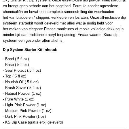
Sky Starter Kit Dip systeem. Onze easy-to-use dip powder voelt natuurlijk
en brengt geen schade aan het nagelbed. Formule zonder agressieve
chemicaliën en bevat een complexe samenstelling die weerhouden
het van bladderen / chippen, verkleuren en loslaten. Onze all-inclusive dip
systeem starterkit wordt geleverd met alles wat je nodig hebt voor
het maken van elegante Franse manicures of mooie volledige dekking in
minder tijd dan traditionele acryl toepassing. Ervaar waarom Kiara dip
systeem een gezonder alternatief is.
Dip System Starter Kit inhoud:
- Bond (.5 fl oz)
- Base (.5 fl oz)
- Seal Protect (.5 fl oz)
- Top (.5 fl oz)
- Nourish Oil (.5 fl oz)
- Brush Saver (.5 fl oz)
- Natural Powder (1 oz)
- Pure White (1 oz)
- Light Pink Powder (1 oz)
- Medium Pink Powder (1 oz)
- Dark Pink Powder (1 oz)
- KS Dip Case (gratis erbij geleverd)