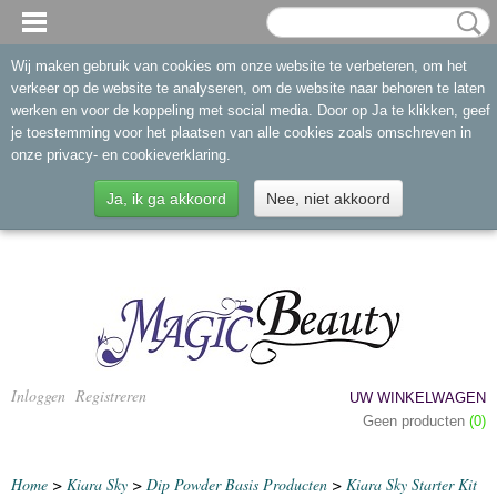
Wij maken gebruik van cookies om onze website te verbeteren, om het
verkeer op de website te analyseren, om de website naar behoren te laten
werken en voor de koppeling met social media. Door op Ja te klikken, geef
je toestemming voor het plaatsen van alle cookies zoals omschreven in
onze privacy- en cookieverklaring.
Ja, ik ga akkoord
Nee, niet akkoord
Inloggen
Registreren
UW WINKELWAGEN
Geen producten
(0)
Home
>
Kiara Sky
>
Dip Powder Basis Producten
>
Kiara Sky Starter Kit