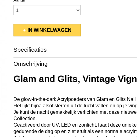
Aantal
IN WINKELWAGEN
Specificaties
Productcode
GL2010
Omschrijving
EAN code
637390564340
Productcode leverancier
GL2010
Glam and Glits, Vintage Vign
Bruto gewicht
0,06 Kg
Afmetingen (l,b,h)
4,40 x 4,40 x 4,30 cm
De glow-in-the-dark Acrylpoeders van Glam en Glits Nail
Het lijkt bijna alsof sterren uit de lucht vallen en op je v
Je kunt de nacht gemakkelijk verlichten met deze nieuwe
Collection.
Geactiveerd door UV, LED en zonlicht, laadt deze uniek
gedurende de dag op en ziet eruit als een normale acryl