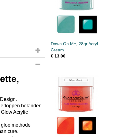
Dawn On Me, 28gr Acryl
Cream
€ 13,00
ette,
 Design.
ingertoppen belanden.
 Glow Acrylic
e gloeimethode
manicure.