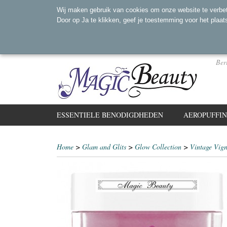
Wij maken gebruik van cookies om onze website te verbet
Door op Ja te klikken, geef je toestemming voor het plaat
Ber
ESSENTIELE BENODIGDHEDEN
AEROPUFFI
Home
>
Glam and Glits
>
Glow Collection
>
Vintage Vign