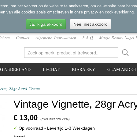
eren, om het verkeer op de website te analyseren, om de website naar behore
sen van alle cookies zoals omschreven in onze privacy- en cookieverklaring.
Ja, ik ga akkoord
Nee, niet akkoord
ichten
Contact
Algemene Voorwaarden
F.A.Q
Magic Beauty Nagel 
NG NEDERLAND
LECHAT
KIARA SKY
GLAM AND GL
ette, 28gr Acryl Cream
Vintage Vignette, 28gr Acr
€ 13,00
(exclusief btw 21%)
✓
Op voorraad
- Levertijd 1-3 Werkdagen