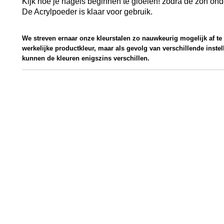
Kijk hoe je nagels beginnen te gloeien! zodra de zon ond
De Acrylpoeder is klaar voor gebruik.
We streven ernaar onze kleurstalen zo nauwkeurig mogelijk af t
werkelijke productkleur, maar als gevolg van verschillende inste
kunnen de kleuren enigszins verschillen.