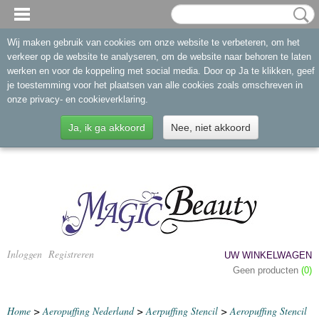
Wij maken gebruik van cookies om onze website te verbeteren, om het
verkeer op de website te analyseren, om de website naar behoren te laten
werken en voor de koppeling met social media. Door op Ja te klikken, geef
je toestemming voor het plaatsen van alle cookies zoals omschreven in
onze privacy- en cookieverklaring.
Ja, ik ga akkoord
Nee, niet akkoord
Inloggen
Registreren
UW WINKELWAGEN
Geen producten
(0)
Home
>
Aeropuffing Nederland
>
Aerpuffing Stencil
>
Aeropuffing Stencil