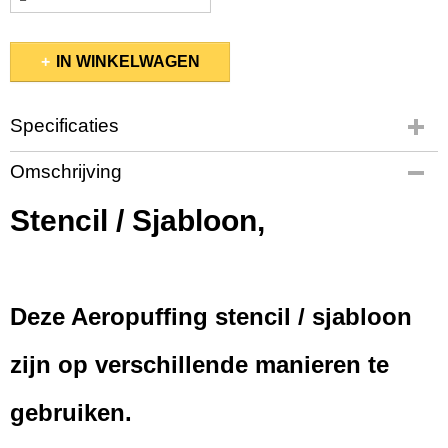
IN WINKELWAGEN
Specificaties
Productcode
Omschrijving
10103/041
EAN code
Stencil / Sjabloon,
2200004513850
Bruto gewicht
0,01 Kg
Afmetingen (l,b,h)
Deze Aeropuffing stencil / sjabloon
7 x 15 x 0,10 cm
zijn op verschillende manieren te
gebruiken.