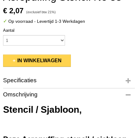
€ 2,07
(exclusief btw 21%)
✓
Op voorraad
- Levertijd 1-3 Werkdagen
Aantal
IN WINKELWAGEN
Specificaties
Productcode
Omschrijving
10103/033
EAN code
Stencil / Sjabloon,
2200004512709
Bruto gewicht
0,01 Kg
Afmetingen (l,b,h)