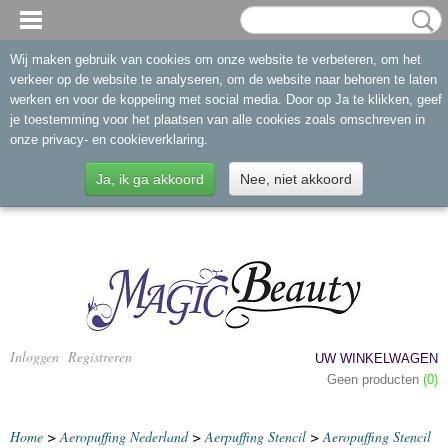
Wij maken gebruik van cookies om onze website te verbeteren, om het
verkeer op de website te analyseren, om de website naar behoren te laten
werken en voor de koppeling met social media. Door op Ja te klikken, geef
je toestemming voor het plaatsen van alle cookies zoals omschreven in
onze privacy- en cookieverklaring.
Ja, ik ga akkoord
Nee, niet akkoord
Inloggen
Registreren
UW WINKELWAGEN
Geen producten
(0)
Home
>
Aeropuffing Nederland
>
Aerpuffing Stencil
>
Aeropuffing Stencil