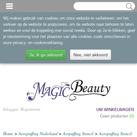
Wij maken gebruik van cookies om onze website te verbeteren, om het
verkeer op de website te analyseren, om de website naar behoren te laten
werken en voor de koppeling met social media. Door op Ja te klikken, geef
je toestemming voor het plaatsen van alle cookies zoals omschreven in
onze privacy- en cookieverklaring.
Ja, ik ga akkoord
Nee, niet akkoord
Inloggen
Registreren
UW WINKELWAGEN
Geen producten
(0)
Home
>
Aeropuffing Nederland
>
Aerpuffing Stencil
>
Aeropuffing Stencil