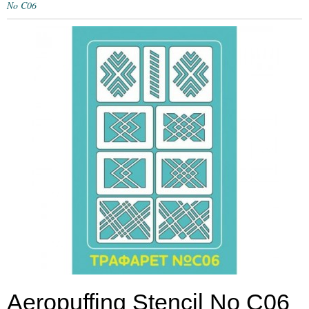
No C06
Aeropuffing Stencil No C06