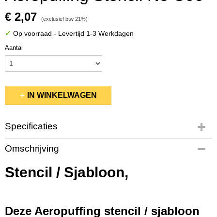
€ 2,07
(exclusief btw 21%)
✓
Op voorraad
- Levertijd 1-3 Werkdagen
Aantal
IN WINKELWAGEN
Specificaties
Productcode
Omschrijving
10103/C06
EAN code
Stencil / Sjabloon,
2200004513034
Bruto gewicht
0,01 Kg
Deze Aeropuffing stencil / sjabloon
Afmetingen (l,b,h)