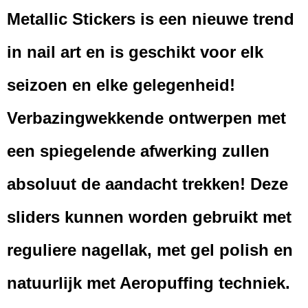
Metallic Stickers is een nieuwe trend
Afmetingen (l,b,h)
7 x 15 x 0,10 cm
in nail art en is geschikt voor elk
seizoen en elke gelegenheid!
Verbazingwekkende ontwerpen met
een spiegelende afwerking zullen
absoluut de aandacht trekken! Deze
sliders kunnen worden gebruikt met
reguliere nagellak, met gel polish en
natuurlijk met Aeropuffing techniek.