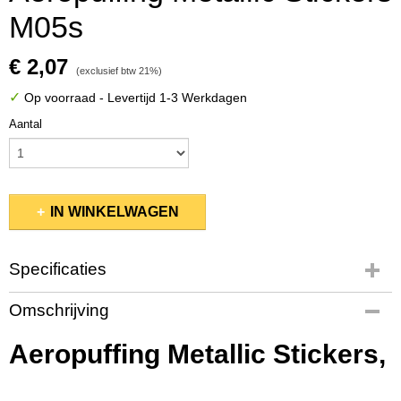
M05s
€ 2,07
(exclusief btw 21%)
✓
Op voorraad
- Levertijd 1-3 Werkdagen
Aantal
IN WINKELWAGEN
Specificaties
Productcode
Omschrijving
10103/M05
EAN code
Aeropuffing Metallic Stickers,
2200004513782
Bruto gewicht
0,01 Kg