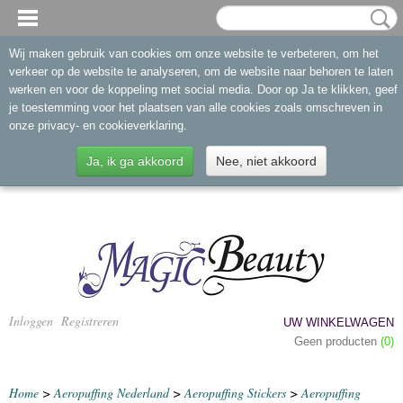
Wij maken gebruik van cookies om onze website te verbeteren, om het
verkeer op de website te analyseren, om de website naar behoren te laten
werken en voor de koppeling met social media. Door op Ja te klikken, geef
je toestemming voor het plaatsen van alle cookies zoals omschreven in
onze privacy- en cookieverklaring.
Ja, ik ga akkoord
Nee, niet akkoord
Inloggen
Registreren
UW WINKELWAGEN
Geen producten
(0)
Home
>
Aeropuffing Nederland
>
Aeropuffing Stickers
>
Aeropuffing