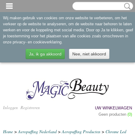
Wij maken gebruik van cookies om onze website te verbeteren, om het
verkeer op de website te analyseren, om de website naar behoren te laten
werken en voor de koppeling met social media. Door op Ja te klikken, geef
je toestemming voor het plaatsen van alle cookies zoals omschreven in
onze privacy- en cookieverklaring.
Ja, ik ga akkoord
Nee, niet akkoord
Inloggen
Registreren
UW WINKELWAGEN
Geen producten
(0)
Home
>
Aeropuffing Nederland
>
Aeropuffing Producten
>
Chrome Led