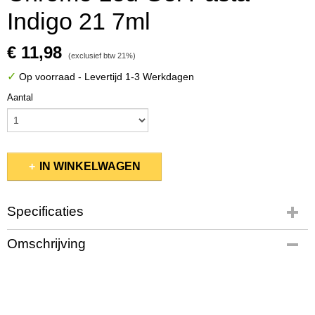
Indigo 21 7ml
€ 11,98
(exclusief btw 21%)
✓
Op voorraad
- Levertijd 1-3 Werkdagen
Aantal
IN WINKELWAGEN
Specificaties
Productcode
Omschrijving
10110/021
Bruto gewicht
0,02 Kg
Afmetingen (l,b,h)
9 x 2,50 x 2 cm