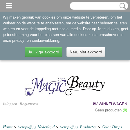
Wij maken gebruik van cookies om onze website te verbeteren, om het
verkeer op de website te analyseren, om de website naar behoren te laten
werken en voor de koppeling met social media. Door op Ja te klikken, geef
je toestemming voor het plaatsen van alle cookies zoals omschreven in
onze privacy- en cookieverklaring.
Ja, ik ga akkoord
Nee, niet akkoord
Inloggen
Registreren
UW WINKELWAGEN
Geen producten
(0)
Home
>
Aeropuffing Nederland
>
Aeropuffing Producten
>
Color Drops