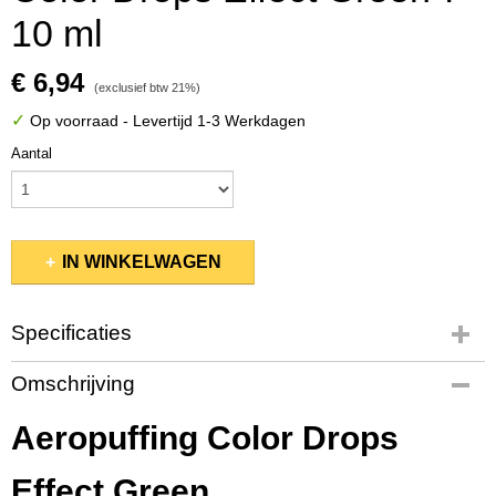
10 ml
€ 6,94
(exclusief btw 21%)
✓
Op voorraad
- Levertijd 1-3 Werkdagen
Aantal
IN WINKELWAGEN
Specificaties
Productcode
Omschrijving
16217
Bruto gewicht
Aeropuffing Color Drops
0,01 Kg
Afmetingen (l,b,h)
Effect Green
8 x 3 x 3 cm